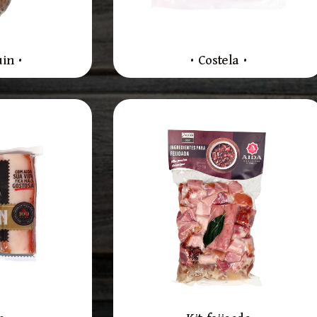
in •
• Costela •