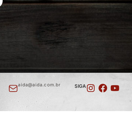
aida@aida.com.br
SIGA