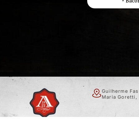
• Baco
Guilherme Fas
Maria Goretti,
Há 100 anos, a Aida Alimentos