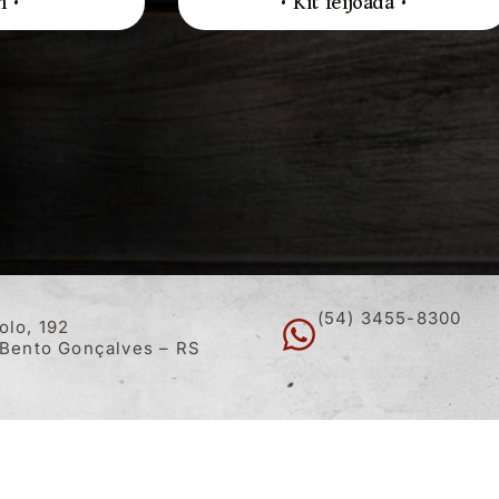
n •
• Kit feijoada •
(54) 3455-8300
olo, 192
 Bento Gonçalves – RS